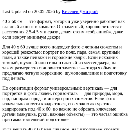
Last Updated on 20.05.2026 by
Киселев Дмитрий
40 x 60 см — это формат, который уже уверенно работает как
главный акцент в комнате. Он заметный, хорошо читается с
расстояния 2.5-4.5 м и сразу делает стену «собранной», даже
если вокруг минимум декора.
Для 40 x 60 лучше всего подходят фото с четким сюжетом и
хорошей резкостью: портрет по пояс, пара, семья, крупный
план, а также пейзажи и городские кадры. Если исходник
темный, шумный или сильно сжатый из мессенджера, на
таком размере это становится заметнее — тогда я обычно
предлагаю легкую коррекцию, шумоподавление и подготовку
под печать.
По ориентации формат универсальный: вертикаль — для
портретов и фото людей, горизонталь — для природы, моря,
гор, панорам города и интерьерных сюжетов. Если фото
изначально «почти квадратное», его можно аккуратно
кадрировать под 40 x 60, но важно не обрезать ключевые
детали (макушка, руки, важные объекты) — это частая ошибка
при самостоятельной подготовке.
Куда вешать 40 x 60: над диваном, над изголовьем кровати