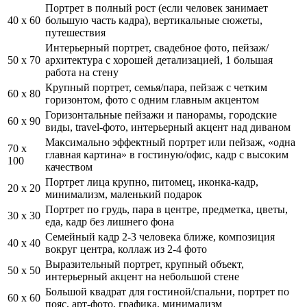
Портрет в полный рост (если человек занимает
40 x 60
большую часть кадра), вертикальные сюжеты,
путешествия
Интерьерный портрет, свадебное фото, пейзаж/
50 x 70
архитектура с хорошей детализацией, 1 большая
работа на стену
Крупный портрет, семья/пара, пейзаж с четким
60 x 80
горизонтом, фото с одним главным акцентом
Горизонтальные пейзажи и панорамы, городские
60 x 90
виды, travel-фото, интерьерный акцент над диваном
Максимально эффектный портрет или пейзаж, «одна
70 x
главная картина» в гостиную/офис, кадр с высоким
100
качеством
Портрет лица крупно, питомец, иконка-кадр,
20 x 20
минимализм, маленький подарок
Портрет по грудь, пара в центре, предметка, цветы,
30 x 30
еда, кадр без лишнего фона
Семейный кадр 2-3 человека ближе, композиция
40 x 40
вокруг центра, коллаж из 2-4 фото
Выразительный портрет, крупный объект,
50 x 50
интерьерный акцент на небольшой стене
Большой квадрат для гостиной/спальни, портрет по
60 x 60
пояс, арт-фото, графика, минимализм