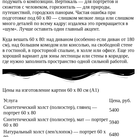
подумать о композиции. Вертикаль — для портретов и
сюжетов с человеком, горизонталь — для природы,
путешествий, городских панорам. Частая ошибка при
подготовке под 60 x 80 — слишком мелкие лица или слишком
много деталей по всему кадру: издалека это превращается в
«шум». Лучше оставить один главный акцент.
Куда вешать 60 x 80: над диваном (особенно если диван от 180
см), над большим комодом или консолью, на свободной стене
в гостиной, в просторной спальне, в холле или офисе. Еще это
хороший вариант для зоны лестницы или стены в коридоре,
где нужно заполнить пространство одной сильной работой.
Цены на изготовление картин 60 x 80 см (А1)
Услуга
Цена, руб.
Синтетический холст (полиэстер), глянец —
5400
портрет 60 x 80
Синтетический холст (полиэстер), мат — портрет
5940
60 x 80
Натуральный холст (лен/хлопок) — портрет 60 x
6480