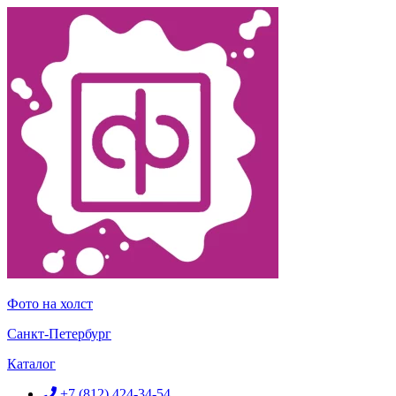
Перейти
к
содержимому
Фото на холст
Санкт-Петербург
Каталог
+7 (812) 424-34-54