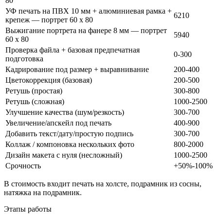
80
УФ печать на ПВХ 10 мм + алюминиевая рамка +
6210
крепеж — портрет 60 x 80
Выжигание портрета на фанере 8 мм — портрет
5940
60 x 80
Проверка файла + базовая предпечатная
0-300
подготовка
Кадрирование под размер + выравнивание
200-400
Цветокоррекция (базовая)
200-500
Ретушь (простая)
300-800
Ретушь (сложная)
1000-2500
Улучшение качества (шум/резкость)
300-700
Увеличение/апскейл под печать
400-900
Добавить текст/дату/простую подпись
300-700
Коллаж / компоновка нескольких фото
800-2000
Дизайн макета с нуля (несложный)
1000-2500
Срочность
+50%-100%
В стоимость входит печать на холсте, подрамник из сосны,
натяжка на подрамник.
Этапы работы