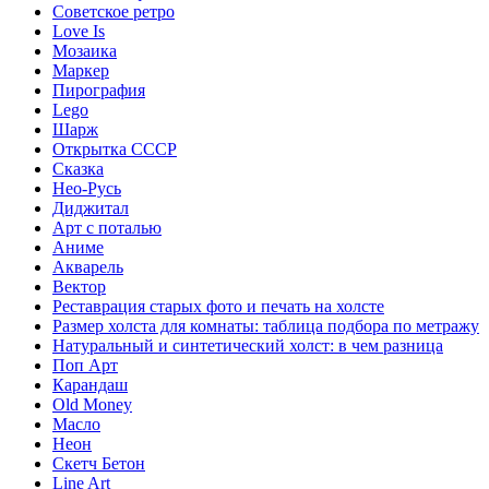
Советское ретро
Love Is
Мозаика
Маркер
Пирография
Lego
Шарж
Открытка СССР
Сказка
Нео-Русь
Диджитал
Арт с поталью
Аниме
Акварель
Вектор
Реставрация старых фото и печать на холсте
Размер холста для комнаты: таблица подбора по метражу
Натуральный и синтетический холст: в чем разница
Поп Арт
Карандаш
Old Money
Масло
Неон
Скетч Бетон
Line Art