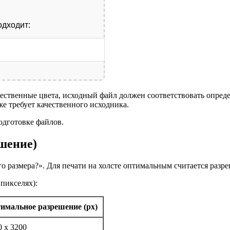
одходит:
естественные цвета, исходный файл должен соответствовать опр
же требует качественного исходника.
одготовке файлов.
шение)
о размера?». Для печати на холсте оптимальным считается разреш
пикселях):
имальное разрешение (px)
0 x 3200