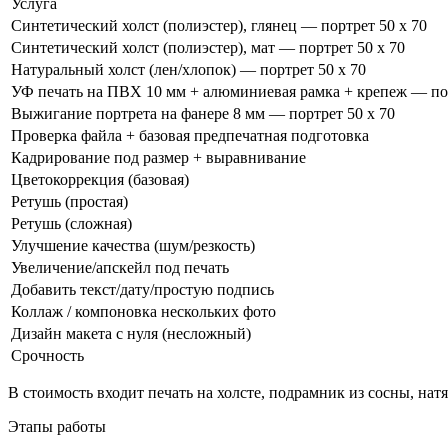
Услуга
Синтетический холст (полиэстер), глянец — портрет 50 x 70
Синтетический холст (полиэстер), мат — портрет 50 x 70
Натуральный холст (лен/хлопок) — портрет 50 x 70
УФ печать на ПВХ 10 мм + алюминиевая рамка + крепеж — пор
Выжигание портрета на фанере 8 мм — портрет 50 x 70
Проверка файла + базовая предпечатная подготовка
Кадрирование под размер + выравнивание
Цветокоррекция (базовая)
Ретушь (простая)
Ретушь (сложная)
Улучшение качества (шум/резкость)
Увеличение/апскейл под печать
Добавить текст/дату/простую подпись
Коллаж / компоновка нескольких фото
Дизайн макета с нуля (несложный)
Срочность
В стоимость входит печать на холсте, подрамник из сосны, нат
Этапы работы