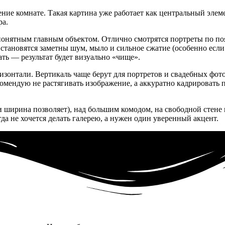
ение комнате. Такая картина уже работает как центральный элем
ра.
 понятным главным объектом. Отлично смотрятся портреты по по
е становятся заметны шум, мыло и сильное сжатие (особенно есл
ть — результат будет визуально «чище».
изонтали. Вертикаль чаще берут для портретов и свадебных фото
екомендую не растягивать изображение, а аккуратно кадрировать
ли ширина позволяет), над большим комодом, на свободной стене 
а не хочется делать галерею, а нужен один уверенный акцент.