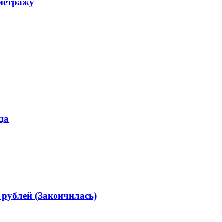
 метражу
ца
 рублей (Закончилась)