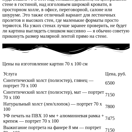
стене в гостиной, над изголовьем широкой кровати, в
просторном холле, в офисе, переговорной, салоне или
шоуруме. Это также отличный вариант для лестничных
пролетов и высоких стен, где маленькие форматы просто
теряются. На узких стенах лучше заранее проверить, не будет
ли картина выглядеть слишком массивно — я обычно советую
прикинуть размер малярной лентой прямо на стене.
Цены на изготовление картин 70 x 100 см
Услуга
Цена, руб.
Синтетический холст (полиэстер), глянец —
6500
портрет 70 x 100
Синтетический холст (полиэстер), мат — портрет
7150
70 x 100
Натуральный холст (лен/хлопок) — портрет 70 x
7800
100
УФ печать на ПВХ 10 мм + алюминиевая рамка +
7475
крепеж — портрет 70 x 100
Выжигание портрета на фанере 8 мм — портрет
7150