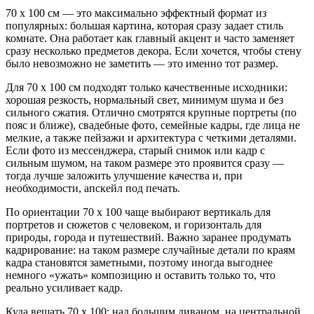
70 x 100 см — это максимально эффектный формат из
популярных: большая картина, которая сразу задает стиль
комнате. Она работает как главный акцент и часто заменяет
сразу несколько предметов декора. Если хочется, чтобы стену
было невозможно не заметить — это именно тот размер.
Для 70 x 100 см подходят только качественные исходники:
хорошая резкость, нормальный свет, минимум шума и без
сильного сжатия. Отлично смотрятся крупные портреты (по
пояс и ближе), свадебные фото, семейные кадры, где лица не
мелкие, а также пейзажи и архитектура с четкими деталями.
Если фото из мессенджера, старый снимок или кадр с
сильным шумом, на таком размере это проявится сразу —
тогда лучше заложить улучшение качества и, при
необходимости, апскейл под печать.
По ориентации 70 x 100 чаще выбирают вертикаль для
портретов и сюжетов с человеком, и горизонталь для
природы, города и путешествий. Важно заранее продумать
кадрирование: на таком размере случайные детали по краям
кадра становятся заметными, поэтому иногда выгоднее
немного «ужать» композицию и оставить только то, что
реально усиливает кадр.
Куда вешать 70 x 100: над большим диваном, на центральной