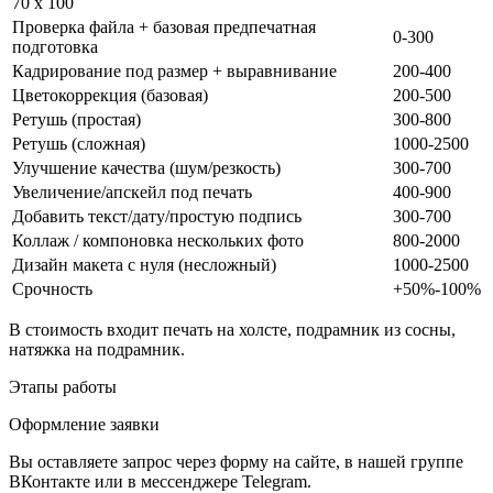
70 x 100
Проверка файла + базовая предпечатная
0-300
подготовка
Кадрирование под размер + выравнивание
200-400
Цветокоррекция (базовая)
200-500
Ретушь (простая)
300-800
Ретушь (сложная)
1000-2500
Улучшение качества (шум/резкость)
300-700
Увеличение/апскейл под печать
400-900
Добавить текст/дату/простую подпись
300-700
Коллаж / компоновка нескольких фото
800-2000
Дизайн макета с нуля (несложный)
1000-2500
Срочность
+50%-100%
В стоимость входит печать на холсте, подрамник из сосны,
натяжка на подрамник.
Этапы работы
Оформление заявки
Вы оставляете запрос через форму на сайте, в нашей группе
ВКонтакте или в мессенджере Telegram.