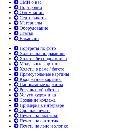
СМИ о нас
Портфолио
О компании
Сертификаты
Материалы
Оборудование
Статьи
Вакансии
Портреты по фото
Холсты на подрамнике
Холсты без подрамника
Модульные картины
Холсты в раме / багете
Прямоугольные картины
Квадратные картины
Панорамные картины
Ретушь и обработка
Услуги художника
Создание коллажа
Примерка в интерьере
Срочная печать
Печать на пластике
Печать на синтетике
Печать на льне и хлопке