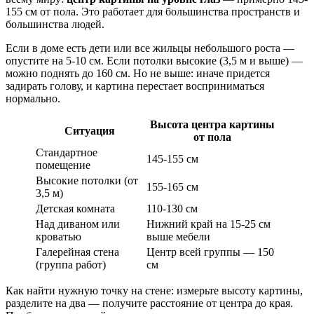
155 см от пола. Это работает для большинства пространств и
большинства людей.
Если в доме есть дети или все жильцы небольшого роста —
опустите на 5-10 см. Если потолки высокие (3,5 м и выше) —
можно поднять до 160 см. Но не выше: иначе придется
задирать голову, и картина перестает восприниматься
нормально.
Высота центра картины
Ситуация
от пола
Стандартное
145-155 см
помещение
Высокие потолки (от
155-165 см
3,5 м)
Детская комната
110-130 см
Над диваном или
Нижний край на 15-25 см
кроватью
выше мебели
Галерейная стена
Центр всей группы — 150
(группа работ)
см
Как найти нужную точку на стене: измерьте высоту картины,
разделите на два — получите расстояние от центра до края.