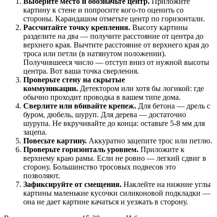
Выберите место и обозначьте центр.
Приложите
картину к стене и попросите кого-то оценить со
стороны. Карандашом отметьте центр по горизонтали.
Рассчитайте точку крепления.
Высоту картины
разделите на два — получите расстояние от центра до
верхнего края. Вычтите расстояние от верхнего края до
троса или петли (в натянутом положении).
Получившееся число — отступ вниз от нужной высоты
центра. Вот ваша точка сверления.
Проверьте стену на скрытые
коммуникации.
Детектором или хотя бы логикой: где
обычно проходит проводка в вашем типе дома.
Сверлите или вбивайте крепеж.
Для бетона — дрель с
буром, дюбель, шуруп. Для дерева — достаточно
шурупа. Не вкручивайте до конца: оставьте 5-8 мм для
зацепа.
Повесьте картину.
Аккуратно зацепите трос или петлю.
Проверьте горизонталь уровнем.
Приложите к
верхнему краю рамы. Если не ровно — легкий сдвиг в
сторону. Большинство тросовых подвесов это
позволяют.
Зафиксируйте от смещения.
Наклейте на нижние углы
картины маленькие кусочки силиконовой подкладки —
она не дает картине качаться и уезжать в сторону.