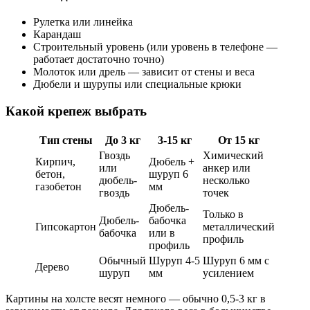
Рулетка или линейка
Карандаш
Строительный уровень (или уровень в телефоне —
работает достаточно точно)
Молоток или дрель — зависит от стены и веса
Дюбели и шурупы или специальные крюки
Какой крепеж выбрать
Тип стены
До 3 кг
3-15 кг
От 15 кг
Гвоздь
Химический
Кирпич,
Дюбель +
или
анкер или
бетон,
шуруп 6
дюбель-
несколько
газобетон
мм
гвоздь
точек
Дюбель-
Только в
Дюбель-
бабочка
Гипсокартон
металлический
бабочка
или в
профиль
профиль
Обычный
Шуруп 4-5
Шуруп 6 мм с
Дерево
шуруп
мм
усилением
Картины на холсте весят немного — обычно 0,5-3 кг в