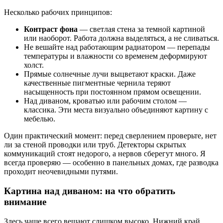
Несколько рабочих принципов:
Контраст фона
— светлая стена за темной картиной
или наоборот. Работа должна выделяться, а не сливаться.
Не вешайте над работающим радиатором — перепады
температуры и влажности со временем деформируют
холст.
Прямые солнечные лучи выцветают краски. Даже
качественные пигментные чернила теряют
насыщенность при постоянном прямом освещении.
Над диваном, кроватью или рабочим столом —
классика. Эти места визуально объединяют картину с
мебелью.
Один практический момент: перед сверлением проверьте, нет
ли за стеной проводки или труб. Детекторы скрытых
коммуникаций стоят недорого, а нервов сберегут много. Я
всегда проверяю — особенно в панельных домах, где разводка
проходит неочевидными путями.
Картина над диваном: на что обратить
внимание
Здесь чаще всего вешают слишком высоко. Нижний край