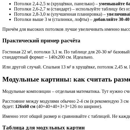
Потолки 2,4-2,5 м (хрущёвки, панельки) –
уменьшайте ба
Потолки 2,6-2,7 м (стандарт) – используйте таблицу без 
Потолки 2,8-3,0 м (улучшенная планировка) –
увеличива
Потолки выше 3 м (сталинки, лофты) –
добавляйте 30-4
Причём для высоких потолков лучше увеличивать именно высо
Практический пример расчёта
Гостиная 22 м², потолки 3,1 м. По таблице для 20-30 м² баз
стандартный формат – 140х200 см. Идеально.
Или другой случай. Спальня 13 м² в хрущёвке, потолок 2,45 м. 
Модульные картины: как считать разм
Модульные композиции – отдельная математика. Тут нужно сч
Расстояние между модулями обычно 2-4 см (я рекомендую 3 см 
будет:
126х60 см
(40+40+40+3+3=126 по ширине).
Именно этот общий размер и сравнивайте с таблицей. Не кажд
Таблица для модульных картин