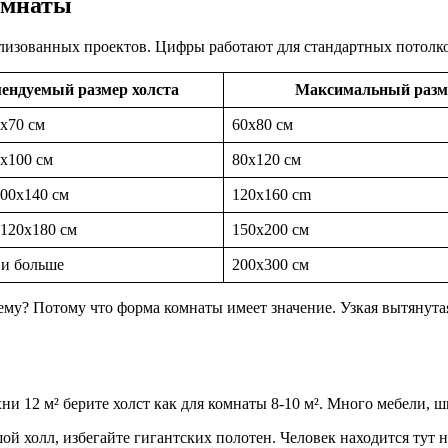
омнаты
ализованных проектов. Цифры работают для стандартных потолков
ендуемый размер холста
Максимальный разм
х70 см
60х80 см
х100 см
80х120 см
00х140 см
120х160 cm
120х180 см
150х200 см
 и больше
200х300 см
му? Потому что форма комнаты имеет значение. Узкая вытянутая
ни 12 м² берите холст как для комнаты 8-10 м². Много мебели, 
й холл, избегайте гигантских полотен. Человек находится тут н