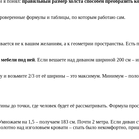
и я понял:
правильный размер холста способен преобразить к
проверенные формулы и таблицы, по которым работаю сам.
ывается не к вашим желаниям, а к геометрии пространства. Есть
мебели под ней
. Если вешаете над диваном шириной 200 см – ищ
ну и возьмите 2/3 от её ширины – это максимум. Минимум – поло
ины до точки, где человек будет её рассматривать. Формула прос
Умножаем на 1,5 – получаем 183 см. Почти 2 метра. Если диван с
олотно над изголовьем кровати – спать было некомфортно, приш