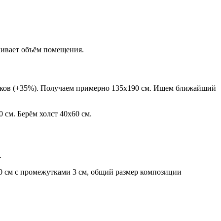
кивает объём помещения.
толков (+35%). Получаем примерно 135х190 см. Ищем ближайший
 см. Берём холст 40х60 см.
.
х60 см с промежутками 3 см, общий размер композиции