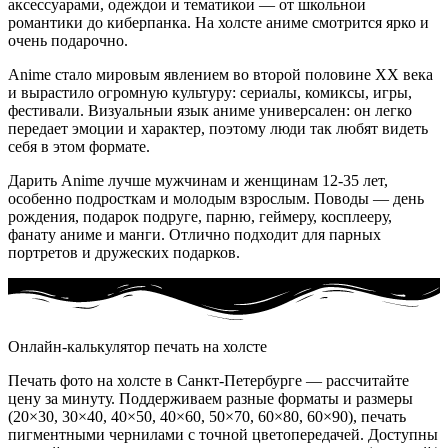
аксессуарами, одеждои и тематикои — от школьнои
романтики до киберпанка. На холсте аниме смотрится ярко и
очень подарочно.
Anime стало мировым явлением во второй половине XX века
и вырастило огромную культуру: сериалы, комиксы, игры,
фестивали. Визуальныи язык аниме универсален: он легко
передает эмоции и характер, поэтому люди так любят видеть
себя в этом формате.
Дарить Anime лучше мужчинам и женщинам 12-35 лет,
особенно подросткам и молодым взрослым. Поводы — день
рождения, подарок подруге, парню, геймеру, косплееру,
фанату аниме и манги. Отлично подходит для парных
портретов и дружеских подарков.
Онлайн-калькулятор печать на холсте
Печать фото на холсте в Санкт‑Петербурге — рассчитайте
цену за минуту. Поддерживаем разные форматы и размеры
(20×30, 30×40, 40×50, 40×60, 50×70, 60×80, 60×90), печать
пигментными чернилами с точной цветопередачей. Доступны