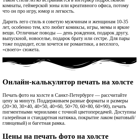
комнаты, геймерской зоны или креативного офиса, потому
что он про игру, юмор и легкость.
Дарить лего стиль я советую мужчинам и женщинам 10-35
лет, особенно тем, кто любит комиксы, игры, мемы и яркие
вещи. Отличные поводы — день рождения, подарок другу,
выпускной, новоселье, подарок брату или сестре. Для пары
тоже подходит, если хочется не романтики, а веселого,
«своего» сюжета.
Онлайн-калькулятор печать на холсте
Печать фото на холсте в Санкт‑Петербурге — рассчитайте
цену за минуту. Поддерживаем разные форматы и размеры
(20×30, 30×40, 40×50, 40×60, 50×70, 60×80, 60×90), печать
пигментными чернилами с точной цветопередачей. Доступны
галерейная и стандартная натяжка, покрытие лаком (матовый/
глянцевый) и багетная рамка.
Цены на печать фото на холсте