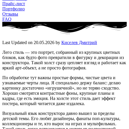
Прайс-лист
Портфолио
Отзывы
FAQ
Last Updated on 20.05.2026 by
Киселев Дмитрий
Лего стиль — это портрет, собранный из крупных цветных
блоков, как будто фото превратили в фигурку и декорации из
конструктора. Такой холст сразу цепляет взгляд и работает как
яркий арт-объект, а не просто фотография.
По обработке тут важны простые формы, чистые цвета и
узнаваемые черты лица. Я специально держу баланс: делаю
картинку достаточно «игрушечной», но не теряю сходство.
Хорошо смотрятся контрастные фоны, крупные планы и
кадры, где есть эмоция. На холсте этот стиль дает эффект
постера, который читается даже издалека.
Визуальный язык конструктора давно вышел за пределы
детской темы. Его любят дизайнеры, фанаты поп-культуры,
коллекционеры и те, кто вырос на играх и мультфильмах.
Такой стиль легко встраивается в интерьер подростковой