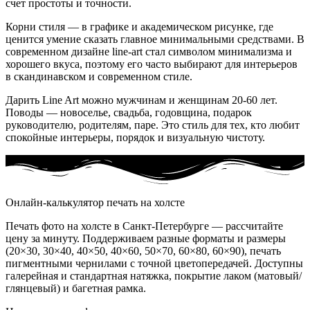
счет простоты и точности.
Корни стиля — в графике и академическом рисунке, где
ценится умение сказать главное минимальными средствами. В
современном дизайне line-art стал символом минимализма и
хорошего вкуса, поэтому его часто выбирают для интерьеров
в скандинавском и современном стиле.
Дарить Line Art можно мужчинам и женщинам 20-60 лет.
Поводы — новоселье, свадьба, годовщина, подарок
руководителю, родителям, паре. Это стиль для тех, кто любит
спокойные интерьеры, порядок и визуальную чистоту.
Онлайн-калькулятор печать на холсте
Печать фото на холсте в Санкт‑Петербурге — рассчитайте
цену за минуту. Поддерживаем разные форматы и размеры
(20×30, 30×40, 40×50, 40×60, 50×70, 60×80, 60×90), печать
пигментными чернилами с точной цветопередачей. Доступны
галерейная и стандартная натяжка, покрытие лаком (матовый/
глянцевый) и багетная рамка.