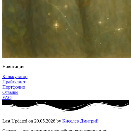
Навигация
Калькулятор
Прайс-лист
Портфолио
Отзывы
FAQ
Last Updated on 20.05.2026 by
Киселев Дмитрий
Сказка — это портрет в волшебнои художественнои